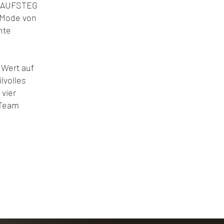
m LAUFSTEG
e Mode von
nte
 Wert auf
lvolles
 vier
 Team