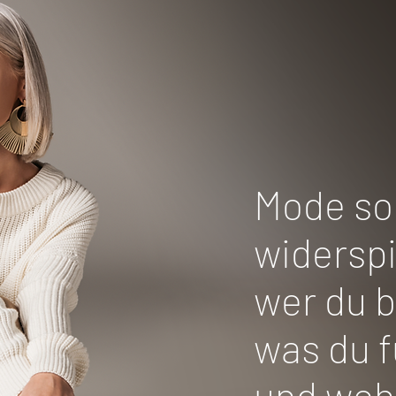
Mode sol
widerspi
wer du b
was du f
und wohi