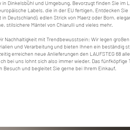
iv in Dinkelsbühl und Umgebung. Bevorzugt finden Sie i
uropäische Labels, die in der EU fertigen. Entdecken Si
t in Deutschland), edlen Strick von Maerz oder Born, elega
e, stilsichere Mäntel von Chiarulli und vieles mehr.
ir Nachhaltigkeit mit Trendbewusstsein: Wir legen großen
ialien und Verarbeitung und bieten Ihnen ein beständig sti
zeitig erreichen neue Anlieferungen den LAUFSTEG 68 alle
h bei uns lohnt sich also immer wieder. Das fünfköpfige
en Besuch und begleitet Sie gerne bei Ihrem Einkauf.