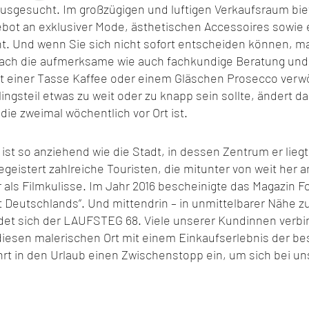
e ausgesucht. Im großzügigen und luftigen Verkaufsraum bie
ebot an exklusiver Mode, ästhetischen Accessoires sowie 
 Und wenn Sie sich nicht sofort entscheiden können, mac
ach die aufmerksame wie auch fachkundige Beratung und 
t einer Tasse Kaffee oder einem Gläschen Prosecco ver
ingsteil etwas zu weit oder zu knapp sein sollte, ändert d
ie zweimal wöchentlich vor Ort ist.
st so anziehend wie die Stadt, in dessen Zentrum er liegt
geistert zahlreiche Touristen, die mitunter von weit her 
r als Filmkulisse. Im Jahr 2016 bescheinigte das Magazin F
t Deutschlands”. Und mittendrin – in unmittelbarer Näh
ndet sich der LAUFSTEG 68. Viele unserer Kundinnen verbi
diesen malerischen Ort mit einem Einkaufserlebnis der be
ahrt in den Urlaub einen Zwischenstopp ein, um sich bei u