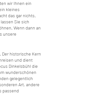
ten wir Ihnen ein
ein kleines
ht das gar nichts.
lassen Sie sich
wöhnen. Wenn dann an
as unsere
. Der historische Kern
anreisen und dient
ocus Dinkelsbühl die
e zum wunderschönen
nden gelegentlich
sonderen Art, andere
ns passend