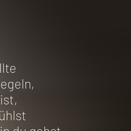
lte
egeln,
ist,
ühlst
n du gehst.