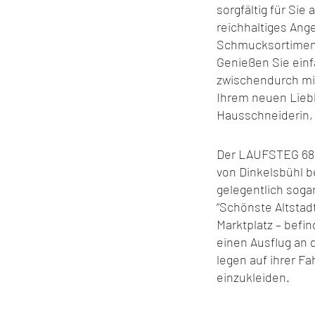
sorgfältig für Si
reichhaltiges Ang
Schmucksortiment.
Genießen Sie einf
zwischendurch mi
Ihrem neuen Liebl
Hausschneiderin, d
Der LAUFSTEG 68 i
von Dinkelsbühl be
gelegentlich soga
“Schönste Altstad
Marktplatz – befi
einen Ausflug an 
legen auf ihrer F
einzukleiden.